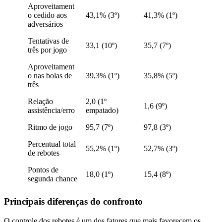
Aproveitament
o cedido aos
43,1% (3º)
41,3% (1º)
adversários
Tentativas de
33,1 (10º)
35,7 (7º)
três por jogo
Aproveitament
o nas bolas de
39,3% (1º)
35,8% (5º)
três
Relação
2,0 (1º
1,6 (9º)
assistência/erro
empatado)
Ritmo de jogo
95,7 (7º)
97,8 (3º)
Percentual total
55,2% (1º)
52,7% (3º)
de rebotes
Pontos de
18,0 (1º)
15,4 (8º)
segunda chance
Principais diferenças do confronto
O controle dos rebotes é um dos fatores que mais favorecem os