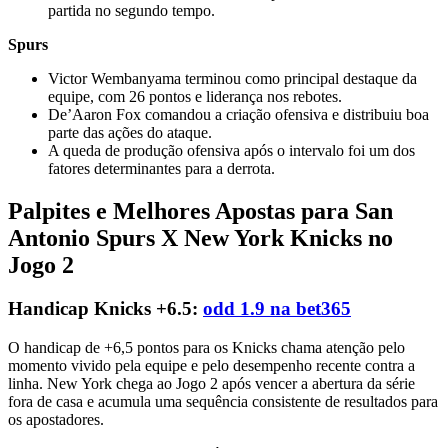
partida no segundo tempo.
Spurs
Victor Wembanyama terminou como principal destaque da
equipe, com 26 pontos e liderança nos rebotes.
De’Aaron Fox comandou a criação ofensiva e distribuiu boa
parte das ações do ataque.
A queda de produção ofensiva após o intervalo foi um dos
fatores determinantes para a derrota.
Palpites e Melhores Apostas para San
Antonio Spurs X New York Knicks no
Jogo 2
Handicap Knicks +6.5:
odd 1.9 na bet365
O handicap de +6,5 pontos para os Knicks chama atenção pelo
momento vivido pela equipe e pelo desempenho recente contra a
linha. New York chega ao Jogo 2 após vencer a abertura da série
fora de casa e acumula uma sequência consistente de resultados para
os apostadores.