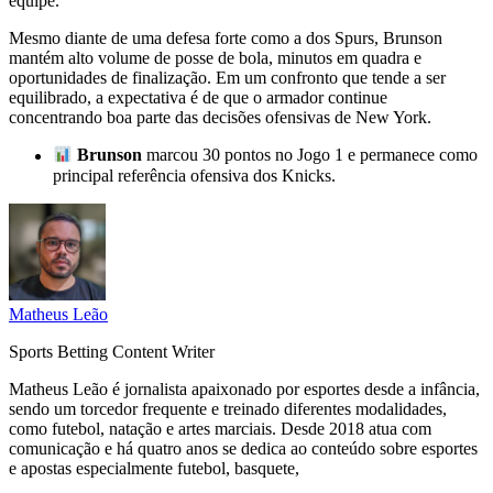
equipe.
Mesmo diante de uma defesa forte como a dos Spurs, Brunson
mantém alto volume de posse de bola, minutos em quadra e
oportunidades de finalização. Em um confronto que tende a ser
equilibrado, a expectativa é de que o armador continue
concentrando boa parte das decisões ofensivas de New York.
Brunson
marcou 30 pontos no Jogo 1 e permanece como
principal referência ofensiva dos Knicks.
Matheus Leão
Sports Betting Content Writer
Matheus Leão é jornalista apaixonado por esportes desde a infância,
sendo um torcedor frequente e treinado diferentes modalidades,
como futebol, natação e artes marciais. Desde 2018 atua com
comunicação e há quatro anos se dedica ao conteúdo sobre esportes
e apostas especialmente futebol, basquete,