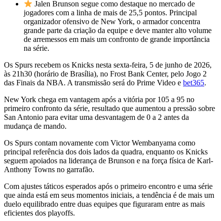
Jalen Brunson segue como destaque no mercado de
jogadores com a linha de mais de 25,5 pontos. Principal
organizador ofensivo de New York, o armador concentra
grande parte da criação da equipe e deve manter alto volume
de arremessos em mais um confronto de grande importância
na série.
Os Spurs recebem os Knicks nesta sexta-feira, 5 de junho de 2026,
às 21h30 (horário de Brasília), no Frost Bank Center, pelo Jogo 2
das Finais da NBA. A transmissão será do Prime Video e
bet365
.
New York chega em vantagem após a vitória por 105 a 95 no
primeiro confronto da série, resultado que aumentou a pressão sobre
San Antonio para evitar uma desvantagem de 0 a 2 antes da
mudança de mando.
Os Spurs contam novamente com Victor Wembanyama como
principal referência dos dois lados da quadra, enquanto os Knicks
seguem apoiados na liderança de Brunson e na força física de Karl-
Anthony Towns no garrafão.
Com ajustes táticos esperados após o primeiro encontro e uma série
que ainda está em seus momentos iniciais, a tendência é de mais um
duelo equilibrado entre duas equipes que figuraram entre as mais
eficientes dos playoffs.