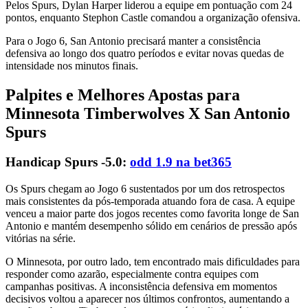
Pelos Spurs, Dylan Harper liderou a equipe em pontuação com 24
pontos, enquanto Stephon Castle comandou a organização ofensiva.
Para o Jogo 6, San Antonio precisará manter a consistência
defensiva ao longo dos quatro períodos e evitar novas quedas de
intensidade nos minutos finais.
Palpites e Melhores Apostas para
Minnesota Timberwolves X San Antonio
Spurs
Handicap Spurs -5.0:
odd 1.9 na bet365
Os Spurs chegam ao Jogo 6 sustentados por um dos retrospectos
mais consistentes da pós-temporada atuando fora de casa. A equipe
venceu a maior parte dos jogos recentes como favorita longe de San
Antonio e mantém desempenho sólido em cenários de pressão após
vitórias na série.
O Minnesota, por outro lado, tem encontrado mais dificuldades para
responder como azarão, especialmente contra equipes com
campanhas positivas. A inconsistência defensiva em momentos
decisivos voltou a aparecer nos últimos confrontos, aumentando a