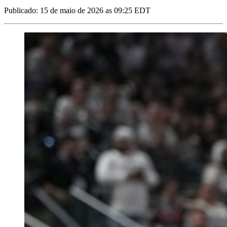
Publicado:
15 de maio de 2026 as 09:25 EDT