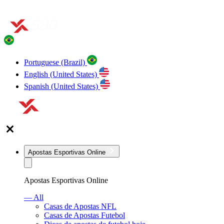
Portuguese (Brazil)
English (United States)
Spanish (United States)
Apostas Esportivas Online
Apostas Esportivas Online
— All
Casas de Apostas NFL
Casas de Apostas Futebol