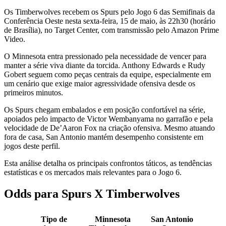
Os Timberwolves recebem os Spurs pelo Jogo 6 das Semifinais da
Conferência Oeste nesta sexta-feira, 15 de maio, às 22h30 (horário
de Brasília), no Target Center, com transmissão pelo Amazon Prime
Video.
O Minnesota entra pressionado pela necessidade de vencer para
manter a série viva diante da torcida. Anthony Edwards e Rudy
Gobert seguem como peças centrais da equipe, especialmente em
um cenário que exige maior agressividade ofensiva desde os
primeiros minutos.
Os Spurs chegam embalados e em posição confortável na série,
apoiados pelo impacto de Victor Wembanyama no garrafão e pela
velocidade de De’Aaron Fox na criação ofensiva. Mesmo atuando
fora de casa, San Antonio mantém desempenho consistente em
jogos deste perfil.
Esta análise detalha os principais confrontos táticos, as tendências
estatísticas e os mercados mais relevantes para o Jogo 6.
Odds para Spurs X Timberwolves
Tipo de
Minnesota
San Antonio