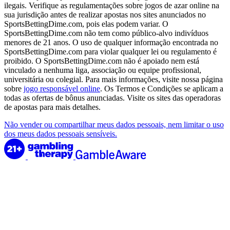
ilegais. Verifique as regulamentações sobre jogos de azar online na
sua jurisdição antes de realizar apostas nos sites anunciados no
SportsBettingDime.com, pois elas podem variar. O
SportsBettingDime.com não tem como público-alvo indivíduos
menores de 21 anos. O uso de qualquer informação encontrada no
SportsBettingDime.com para violar qualquer lei ou regulamento é
proibido. O SportsBettingDime.com não é apoiado nem está
vinculado a nenhuma liga, associação ou equipe profissional,
universitária ou colegial. Para mais informações, visite nossa página
sobre
jogo responsável online
. Os Termos e Condições se aplicam a
todas as ofertas de bônus anunciadas. Visite os sites das operadoras
de apostas para mais detalhes.
Não vender ou compartilhar meus dados pessoais, nem limitar o uso
dos meus dados pessoais sensíveis.