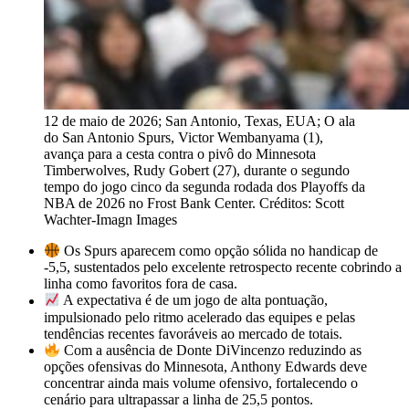
12 de maio de 2026; San Antonio, Texas, EUA; O ala
do San Antonio Spurs, Victor Wembanyama (1),
avança para a cesta contra o pivô do Minnesota
Timberwolves, Rudy Gobert (27), durante o segundo
tempo do jogo cinco da segunda rodada dos Playoffs da
NBA de 2026 no Frost Bank Center. Créditos: Scott
Wachter-Imagn Images
Os Spurs aparecem como opção sólida no handicap de
-5,5, sustentados pelo excelente retrospecto recente cobrindo a
linha como favoritos fora de casa.
A expectativa é de um jogo de alta pontuação,
impulsionado pelo ritmo acelerado das equipes e pelas
tendências recentes favoráveis ao mercado de totais.
Com a ausência de Donte DiVincenzo reduzindo as
opções ofensivas do Minnesota, Anthony Edwards deve
concentrar ainda mais volume ofensivo, fortalecendo o
cenário para ultrapassar a linha de 25,5 pontos.