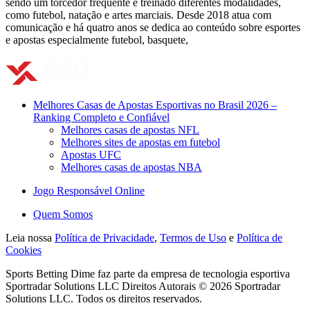
sendo um torcedor frequente e treinado diferentes modalidades,
como futebol, natação e artes marciais. Desde 2018 atua com
comunicação e há quatro anos se dedica ao conteúdo sobre esportes
e apostas especialmente futebol, basquete,
Melhores Casas de Apostas Esportivas no Brasil 2026 –
Ranking Completo e Confiável
Melhores casas de apostas NFL
Melhores sites de apostas em futebol
Apostas UFC
Melhores casas de apostas NBA
Jogo Responsável Online
Quem Somos
Leia nossa
Política de Privacidade
,
Termos de Uso
e
Política de
Cookies
Sports Betting Dime faz parte da empresa de tecnologia esportiva
Sportradar Solutions LLC Direitos Autorais © 2026 Sportradar
Solutions LLC. Todos os direitos reservados.