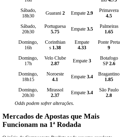
Sábado,
Primavera
Guarani
2
Empate
2.9
18h30
4.5
Sábado,
Portuguesa
Palmeiras
Empate
3.5
20h30
5.75
1.65
Domingo,
Corinthian
Empate
Ponte Preta
16h
s
1.38
4.33
9
Domingo,
Velo Clube
Botafogo
Empate
3
17h
2.87
SP
2.6
Domingo,
Noroeste
Bragantino
Empate
3.4
18h15
4.1
1.85
Domingo,
Mirassol
São Paulo
Empate
3.4
20h30
2.37
2.8
Odds podem sofrer alterações.
Mercados de Apostas que Mais
Funcionam na 1ª Rodada