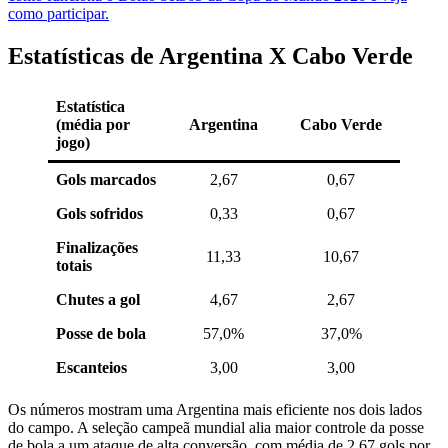
como participar.
Estatísticas de Argentina X Cabo Verde
Estatística
(média por
Argentina
Cabo Verde
jogo)
Gols marcados
2,67
0,67
Gols sofridos
0,33
0,67
Finalizações
11,33
10,67
totais
Chutes a gol
4,67
2,67
Posse de bola
57,0%
37,0%
Escanteios
3,00
3,00
Os números mostram uma Argentina mais eficiente nos dois lados
do campo. A seleção campeã mundial alia maior controle da posse
de bola a um ataque de alta conversão, com média de 2,67 gols por