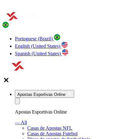
Portuguese (Brazil)
English (United States)
Spanish (United States)
Apostas Esportivas Online
Apostas Esportivas Online
— All
Casas de Apostas NFL
Casas de Apostas Futebol