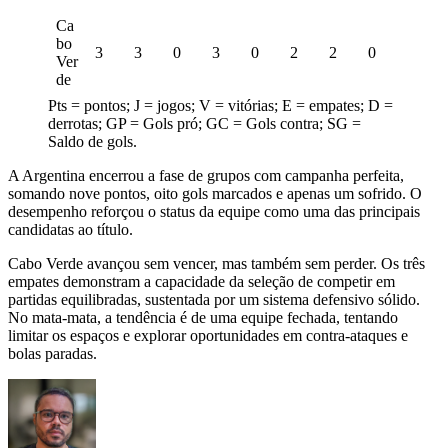
Ca
bo
3
3
0
3
0
2
2
0
Ver
de
Pts = pontos; J = jogos; V = vitórias; E = empates; D =
derrotas; GP = Gols pró; GC = Gols contra; SG =
Saldo de gols.
A Argentina encerrou a fase de grupos com campanha perfeita,
somando nove pontos, oito gols marcados e apenas um sofrido. O
desempenho reforçou o status da equipe como uma das principais
candidatas ao título.
Cabo Verde avançou sem vencer, mas também sem perder. Os três
empates demonstram a capacidade da seleção de competir em
partidas equilibradas, sustentada por um sistema defensivo sólido.
No mata-mata, a tendência é de uma equipe fechada, tentando
limitar os espaços e explorar oportunidades em contra-ataques e
bolas paradas.