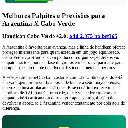
Melhores Palpites e Previsões para
Argentina X Cabo Verde
Handicap Cabo Verde +2.0:
odd 2.075 na bet365
A Argentina é favorita para avançar, mas a linha de handicap oferece
proteção interessante para quem acredita em um jogo equilibrado.
Cabo Verde construiu sua campanha com organização defensiva,
empatou os três jogos da fase de grupos e mostrou capacidade para
competir mesmo diante de adversários tecnicamente superiores.
A seleção de Lionel Scaloni costuma controlar o ritmo quando está
em vantagem, priorizando a posse de bola e a segurança defensiva
em vez de buscar placares elásticos. Esse cenário favorece um
handicap de +2,0 para Cabo Verde, que é vencedor em caso de
empate, vitória africana ou derrota por apenas um gol, além de
devolver a aposta se a Argentina vencer exatamente por dois gols de
diferença.