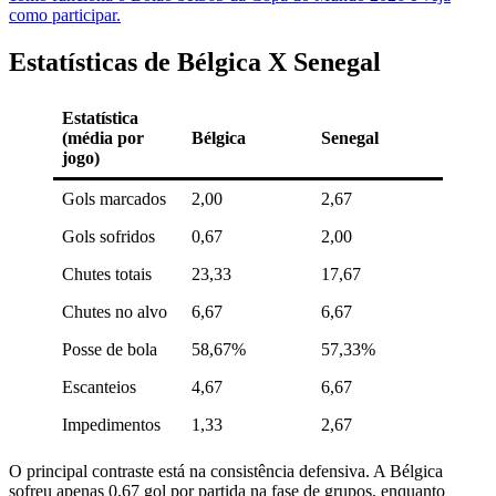
como participar.
Estatísticas de Bélgica X Senegal
Estatística
(média por
Bélgica
Senegal
jogo)
Gols marcados
2,00
2,67
Gols sofridos
0,67
2,00
Chutes totais
23,33
17,67
Chutes no alvo
6,67
6,67
Posse de bola
58,67%
57,33%
Escanteios
4,67
6,67
Impedimentos
1,33
2,67
O principal contraste está na consistência defensiva. A Bélgica
sofreu apenas 0,67 gol por partida na fase de grupos, enquanto