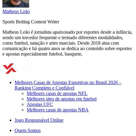
Matheus Leão
Sports Betting Content Writer
Matheus Leão é jornalista apaixonado por esportes desde a infância,
sendo um torcedor frequente e treinado diferentes modalidades,
como futebol, natação e artes marciais. Desde 2018 atua com
comunicação e há quatro anos se dedica ao conteúdo sobre esportes
e apostas especialmente futebol, basquete,
Melhores Casas de Apostas Esportivas no Brasil 2026 –
Ranking Completo e Confiável
Melhores casas de apostas NFL
Melhores sites de apostas em futebol
Apostas UFC
Melhores casas de apostas NBA
Jogo Responsável Online
Quem Somos