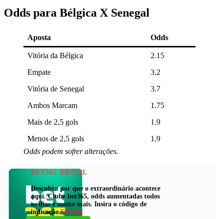
Odds para Bélgica X Senegal
Aposta
Odds
Vitória da Bélgica
2.15
Empate
3.2
Vitória de Senegal
3.7
Ambos Marcam
1.75
Mais de 2,5 gols
1.9
Menos de 2,5 gols
1.9
Odds podem sofrer alterações.
BET365 BRASIL
Descubra por que o extraordinário acontece
aqui. Clube bet365, odds aumentadas todos
os dias e muito mais. Insira o código de
indicação
SBDBR