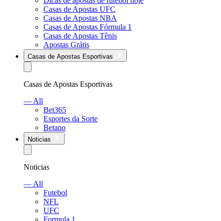
Dicas de apostas de futebol hoje
Casas de Apostas UFC
Casas de Apostas NBA
Casas de Apostas Fórmula 1
Casas de Apostas Tênis
Apostas Grátis
Casas de Apostas Esportivas
Casas de Apostas Esportivas
— All
Bet365
Esportes da Sorte
Betano
Noticias
Noticias
— All
Futebol
NFL
UFC
Formula 1