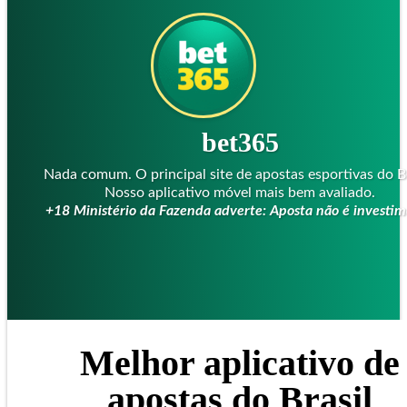
bet365
Nada comum. O principal site de apostas esportivas do Br
Nosso aplicativo móvel mais bem avaliado.
+18 Ministério da Fazenda adverte: Aposta não é investi
Melhor aplicativo de
apostas do Brasil