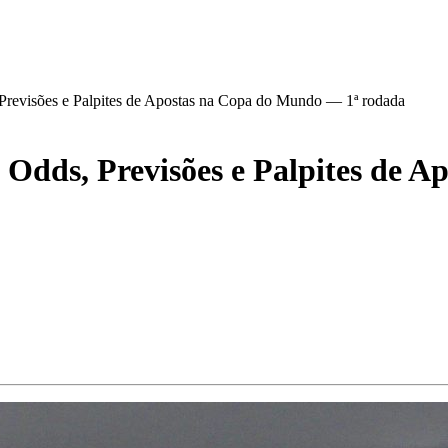
revisões e Palpites de Apostas na Copa do Mundo — 1ª rodada
Odds, Previsões e Palpites de 