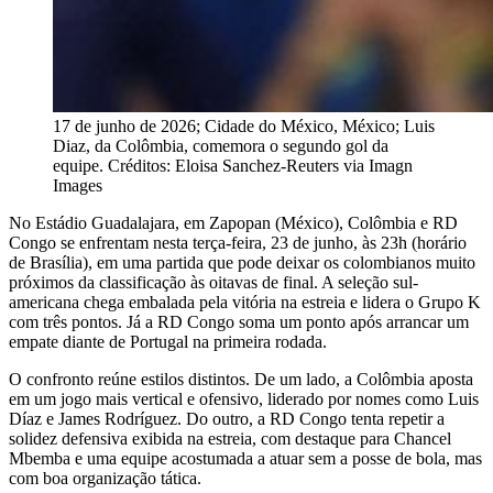
17 de junho de 2026; Cidade do México, México; Luis
Diaz, da Colômbia, comemora o segundo gol da
equipe. Créditos: Eloisa Sanchez-Reuters via Imagn
Images
No Estádio Guadalajara, em Zapopan (México), Colômbia e RD
Congo se enfrentam nesta terça-feira, 23 de junho, às 23h (horário
de Brasília), em uma partida que pode deixar os colombianos muito
próximos da classificação às oitavas de final. A seleção sul-
americana chega embalada pela vitória na estreia e lidera o Grupo K
com três pontos. Já a RD Congo soma um ponto após arrancar um
empate diante de Portugal na primeira rodada.
O confronto reúne estilos distintos. De um lado, a Colômbia aposta
em um jogo mais vertical e ofensivo, liderado por nomes como Luis
Díaz e James Rodríguez. Do outro, a RD Congo tenta repetir a
solidez defensiva exibida na estreia, com destaque para Chancel
Mbemba e uma equipe acostumada a atuar sem a posse de bola, mas
com boa organização tática.