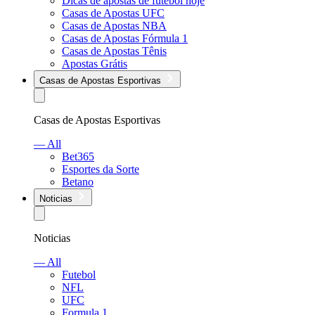
Dicas de apostas de futebol hoje
Casas de Apostas UFC
Casas de Apostas NBA
Casas de Apostas Fórmula 1
Casas de Apostas Tênis
Apostas Grátis
Casas de Apostas Esportivas
Casas de Apostas Esportivas
— All
Bet365
Esportes da Sorte
Betano
Noticias
Noticias
— All
Futebol
NFL
UFC
Formula 1