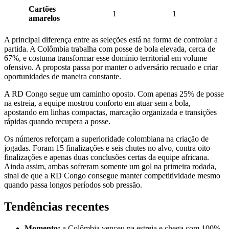
Cartões
1
1
amarelos
A principal diferença entre as seleções está na forma de controlar a
partida. A Colômbia trabalha com posse de bola elevada, cerca de
67%, e costuma transformar esse domínio territorial em volume
ofensivo. A proposta passa por manter o adversário recuado e criar
oportunidades de maneira constante.
A RD Congo segue um caminho oposto. Com apenas 25% de posse
na estreia, a equipe mostrou conforto em atuar sem a bola,
apostando em linhas compactas, marcação organizada e transições
rápidas quando recupera a posse.
Os números reforçam a superioridade colombiana na criação de
jogadas. Foram 15 finalizações e seis chutes no alvo, contra oito
finalizações e apenas duas conclusões certas da equipe africana.
Ainda assim, ambas sofreram somente um gol na primeira rodada,
sinal de que a RD Congo consegue manter competitividade mesmo
quando passa longos períodos sob pressão.
Tendências recentes
Momento:
a Colômbia venceu na estreia e chega com 100%