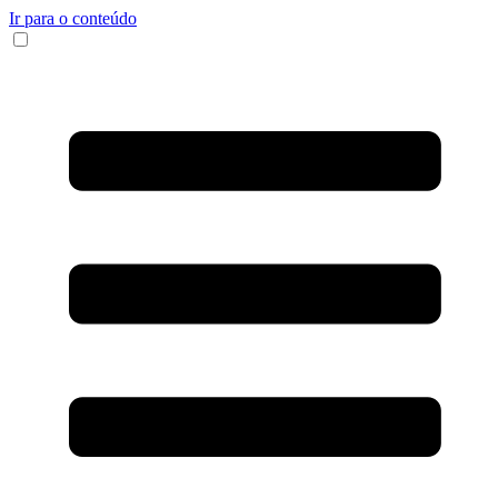
Ir para o conteúdo