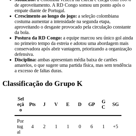
de aproveitamento. A RD Congo somou um ponto após o
empate diante de Portugal.
Crescimento ao longo do jogo:
a seleção colombiana
costuma aumentar a intensidade na segunda etapa,
aproveitando o desgaste provocado pela circulação constante
da bola.
Postura da RD Congo:
a equipe marcou seu único gol ainda
no primeiro tempo da estreia e adotou uma abordagem mais
conservadora após abrir vantagem, priorizando a organização
defensiva.
Disciplina:
ambas apresentam média baixa de cartões
amarelos, o que sugere uma partida física, mas sem tendência
a excesso de faltas duras.
Classificação do Grupo K
Sel
G
eçã
Pts
J
V
E
D
GP
SG
C
o
Por
tug
4
2
1
1
0
6
1
+5
al