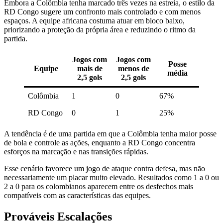
Embora a Colômbia tenha marcado três vezes na estreia, o estilo da
RD Congo sugere um confronto mais controlado e com menos
espaços. A equipe africana costuma atuar em bloco baixo,
priorizando a proteção da própria área e reduzindo o ritmo da
partida.
Jogos com
Jogos com
Posse
Equipe
mais de
menos de
média
2,5 gols
2,5 gols
Colômbia
1
0
67%
RD Congo
0
1
25%
A tendência é de uma partida em que a Colômbia tenha maior posse
de bola e controle as ações, enquanto a RD Congo concentra
esforços na marcação e nas transições rápidas.
Esse cenário favorece um jogo de ataque contra defesa, mas não
necessariamente um placar muito elevado. Resultados como 1 a 0 ou
2 a 0 para os colombianos aparecem entre os desfechos mais
compatíveis com as características das equipes.
Prováveis Escalações