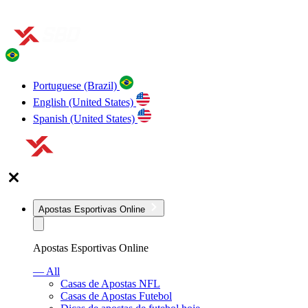
Portuguese (Brazil)
English (United States)
Spanish (United States)
Apostas Esportivas Online
Apostas Esportivas Online
— All
Casas de Apostas NFL
Casas de Apostas Futebol