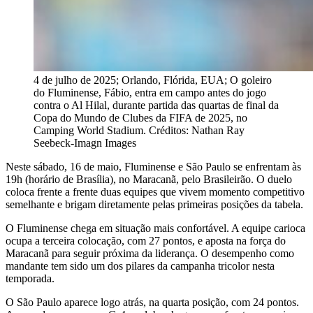
4 de julho de 2025; Orlando, Flórida, EUA; O goleiro
do Fluminense, Fábio, entra em campo antes do jogo
contra o Al Hilal, durante partida das quartas de final da
Copa do Mundo de Clubes da FIFA de 2025, no
Camping World Stadium. Créditos: Nathan Ray
Seebeck-Imagn Images
Neste sábado, 16 de maio, Fluminense e São Paulo se enfrentam às
19h (horário de Brasília), no Maracanã, pelo Brasileirão. O duelo
coloca frente a frente duas equipes que vivem momento competitivo
semelhante e brigam diretamente pelas primeiras posições da tabela.
O Fluminense chega em situação mais confortável. A equipe carioca
ocupa a terceira colocação, com 27 pontos, e aposta na força do
Maracanã para seguir próxima da liderança. O desempenho como
mandante tem sido um dos pilares da campanha tricolor nesta
temporada.
O São Paulo aparece logo atrás, na quarta posição, com 24 pontos.