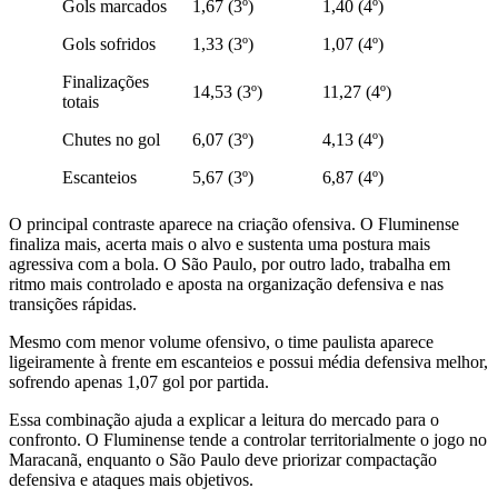
Gols marcados
1,67 (3º)
1,40 (4º)
Gols sofridos
1,33 (3º)
1,07 (4º)
Finalizações
14,53 (3º)
11,27 (4º)
totais
Chutes no gol
6,07 (3º)
4,13 (4º)
Escanteios
5,67 (3º)
6,87 (4º)
O principal contraste aparece na criação ofensiva. O Fluminense
finaliza mais, acerta mais o alvo e sustenta uma postura mais
agressiva com a bola. O São Paulo, por outro lado, trabalha em
ritmo mais controlado e aposta na organização defensiva e nas
transições rápidas.
Mesmo com menor volume ofensivo, o time paulista aparece
ligeiramente à frente em escanteios e possui média defensiva melhor,
sofrendo apenas 1,07 gol por partida.
Essa combinação ajuda a explicar a leitura do mercado para o
confronto. O Fluminense tende a controlar territorialmente o jogo no
Maracanã, enquanto o São Paulo deve priorizar compactação
defensiva e ataques mais objetivos.