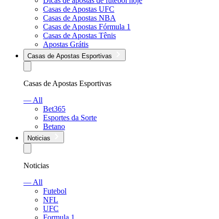
Dicas de apostas de futebol hoje
Casas de Apostas UFC
Casas de Apostas NBA
Casas de Apostas Fórmula 1
Casas de Apostas Tênis
Apostas Grátis
Casas de Apostas Esportivas
Casas de Apostas Esportivas
— All
Bet365
Esportes da Sorte
Betano
Noticias
Noticias
— All
Futebol
NFL
UFC
Formula 1