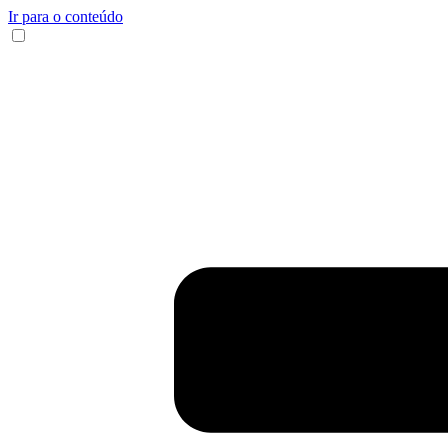
Ir para o conteúdo