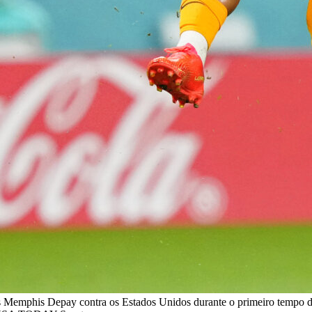
s Memphis Depay contra os Estados Unidos durante o primeiro tempo d