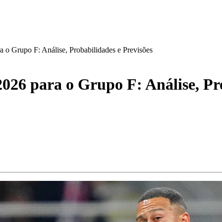
o Grupo F: Análise, Probabilidades e Previsões
26 para o Grupo F: Análise, Pro