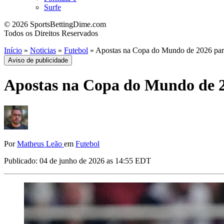
Surfe
© 2026 SportsBettingDime.com
Todos os Direitos Reservados
Início
»
Noticias
»
Futebol
»
Apostas na Copa do Mundo de 2026 para 
Aviso de publicidade
Apostas na Copa do Mundo de 20
Por
Matheus Leão
em
Futebol
Publicado:
04 de junho de 2026 as 14:55 EDT