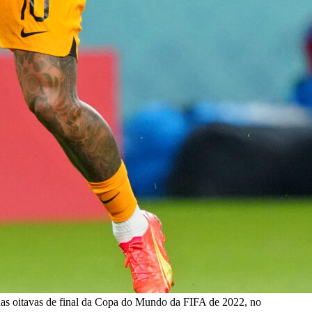
as oitavas de final da Copa do Mundo da FIFA de 2022, no