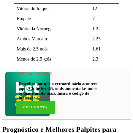
Vitória do Iraque
12
Empate
7
Vitória da Noruega
1.22
Ambos Marcam
2.25
Mais de 2,5 gols
1.61
Menos de 2,5 gols
2.3
BET365 BRASIL
Descubra por que o extraordinário acontece
aqui. Clube bet365, odds aumentadas todos
os dias e muito mais. Insira o código de
indicação
SBDBR
CRIA CONTA
Prognóstico e Melhores Palpites para