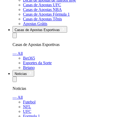
Dicas de apostas de futebol hoje
Casas de Apostas UFC
Casas de Apostas NBA
Casas de Apostas Fórmula 1
Casas de Apostas Tênis
Apostas Grátis
Casas de Apostas Esportivas
Casas de Apostas Esportivas
— All
Bet365
Esportes da Sorte
Betano
Noticias
Noticias
— All
Futebol
NFL
UFC
Formula 1