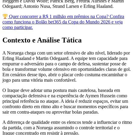
Heggem e David Wolfe; Patrick Berg, Fredrik Aursnes e Martin
Odegaard; Antonio Nusa, Strand Larsen e Erling Haaland.
Quer concorrer a R$ 1 milhão em prêmios na Copa? Confira
como funciona o Bolão bet365 da Copa do Mundo 2026 e veja
como participar.
Contexto e Análise Tática
A Noruega chega com um setor ofensivo de alto nível, liderado por
Erling Haaland e Martin Odegaard. A equipe tem capacidade para
empurrar o adversário para o campo de defesa, sustentar posse de
bola e transformar volume ofensivo em oportunidades claras de gol.
Em cenários desse tipo, abrir o placar cedo costuma encaminhar o
jogo para uma vitória mais confortável.
O Iraque deve adotar uma postura mais cautelosa, baseada em
compactação defensiva e na experiência de Aymen Hussein como
principal referência no ataque. A ideia é reduzir espaços, evitar um
confronto direto em ritmo alto e buscar momentos específicos para
sair em contra-ataques ou aproveitar bolas paradas.
A diferença de qualidade entre os elencos tende a influenciar o ritmo
da partida, com a Noruega assumindo o controle territorial e o
Iraque concentrado em resistir à pressão.