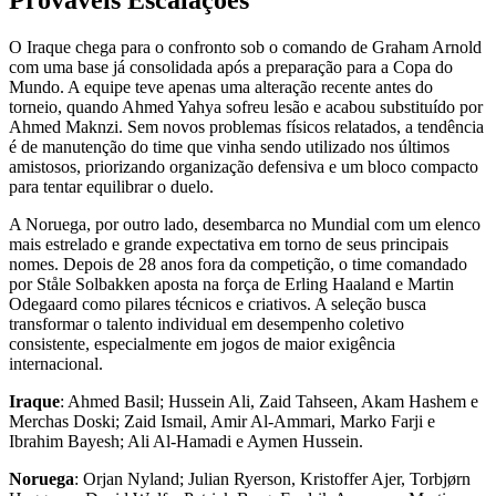
O Iraque chega para o confronto sob o comando de Graham Arnold
com uma base já consolidada após a preparação para a Copa do
Mundo. A equipe teve apenas uma alteração recente antes do
torneio, quando Ahmed Yahya sofreu lesão e acabou substituído por
Ahmed Maknzi. Sem novos problemas físicos relatados, a tendência
é de manutenção do time que vinha sendo utilizado nos últimos
amistosos, priorizando organização defensiva e um bloco compacto
para tentar equilibrar o duelo.
A Noruega, por outro lado, desembarca no Mundial com um elenco
mais estrelado e grande expectativa em torno de seus principais
nomes. Depois de 28 anos fora da competição, o time comandado
por Ståle Solbakken aposta na força de Erling Haaland e Martin
Odegaard como pilares técnicos e criativos. A seleção busca
transformar o talento individual em desempenho coletivo
consistente, especialmente em jogos de maior exigência
internacional.
Iraque
: Ahmed Basil; Hussein Ali, Zaid Tahseen, Akam Hashem e
Merchas Doski; Zaid Ismail, Amir Al-Ammari, Marko Farji e
Ibrahim Bayesh; Ali Al-Hamadi e Aymen Hussein.
Noruega
: Orjan Nyland; Julian Ryerson, Kristoffer Ajer, Torbjørn