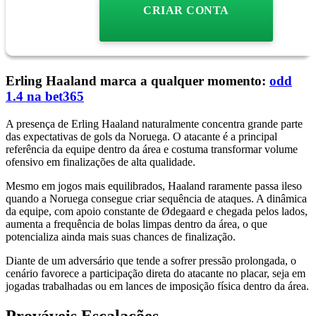
CRIAR CONTA
Erling Haaland marca a qualquer momento:
odd
1.4 na bet365
A presença de Erling Haaland naturalmente concentra grande parte
das expectativas de gols da Noruega. O atacante é a principal
referência da equipe dentro da área e costuma transformar volume
ofensivo em finalizações de alta qualidade.
Mesmo em jogos mais equilibrados, Haaland raramente passa ileso
quando a Noruega consegue criar sequência de ataques. A dinâmica
da equipe, com apoio constante de Ødegaard e chegada pelos lados,
aumenta a frequência de bolas limpas dentro da área, o que
potencializa ainda mais suas chances de finalização.
Diante de um adversário que tende a sofrer pressão prolongada, o
cenário favorece a participação direta do atacante no placar, seja em
jogadas trabalhadas ou em lances de imposição física dentro da área.
Prováveis Escalações