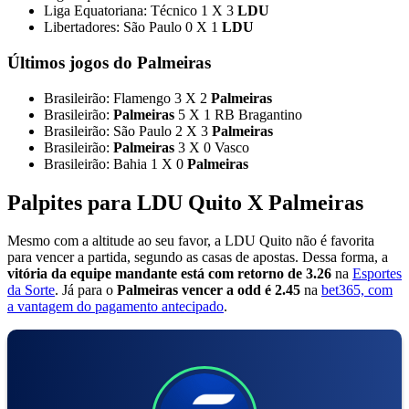
Liga Equatoriana: Técnico 1 X 3
LDU
Libertadores: São Paulo 0 X 1
LDU
Últimos jogos do
Palmeiras
Brasileirão: Flamengo 3 X 2
Palmeiras
Brasileirão:
Palmeiras
5 X 1 RB Bragantino
Brasileirão: São Paulo 2 X 3
Palmeiras
Brasileirão:
Palmeiras
3 X 0 Vasco
Brasileirão: Bahia 1 X 0
Palmeiras
Palpites para LDU Quito X Palmeiras
Mesmo com a altitude ao seu favor, a LDU Quito não é favorita
para vencer a partida, segundo as casas de apostas. Dessa forma, a
vitória da equipe mandante está com retorno de 3.26
na
Esportes
da Sorte
. Já para o
Palmeiras vencer a odd é 2.45
na
bet365, com
a vantagem do pagamento antecipado
.