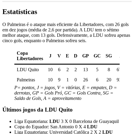
Estatísticas
O Palmeiras é o ataque mais eficiente da Libertadores, com 26 gols
em dez jogos (média de 2,6 por partida). A LDU tem o sétimo
melhor ataque, com 13 gols. Defensivamente, a LDU sofreu apenas
cinco gols, enquanto o Palmeiras sofreu seis.
Copa
J
V
E
D
GP
GC
SG
A
Libertadores
LDU Quito
10
6
2
2
13
5
8
67%
Palmeiras
10
9
1
0
26
6
20
93%
P= pontos, J = jogos, V = vitórias, E = empates, D =
derrotas, GP = Gols Pró, GC = Gols Contra, SG =
Saldo de Gols, A = aproveitamento
Últimos jogos da LDU Quito
Liga Equatoriana:
LDU
3 X 0 Barcelona de Guayaquil
Copa do Equador: San Antonio 0 X 4
LDU
Liga Equatoriana: Universidad Católica 2 X 2
LDU