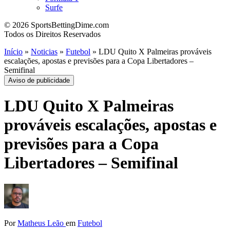
Surfe
© 2026 SportsBettingDime.com
Todos os Direitos Reservados
Início
»
Noticias
»
Futebol
»
LDU Quito X Palmeiras prováveis
escalações, apostas e previsões para a Copa Libertadores –
Semifinal
Aviso de publicidade
LDU Quito X Palmeiras
prováveis escalações, apostas e
previsões para a Copa
Libertadores – Semifinal
Por
Matheus Leão
em
Futebol