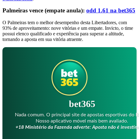
Palmeiras vence (empate anula):
odd 1.61 na bet365
O Palmeiras tem o melhor desempenho desta Libertadores, com
93% de aproveitamento: nove vitórias e um empate. Invicto, o time
possui elenco qualificado e experiência para superar a altitude,
tornando a aposta em sua vitória atraente.
bet365
Nada comum. O principal site de apostas esportivas do Br
Nosso aplicativo móvel mais bem avaliado.
+18 Ministério da Fazenda adverte: Aposta não é investi