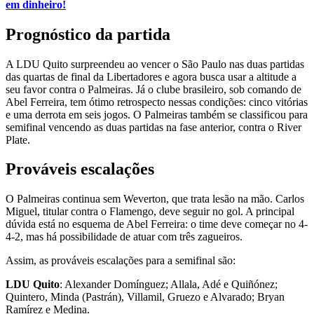
em dinheiro!
Prognóstico da partida
A LDU Quito surpreendeu ao vencer o São Paulo nas duas partidas
das quartas de final da Libertadores e agora busca usar a altitude a
seu favor contra o Palmeiras. Já o clube brasileiro, sob comando de
Abel Ferreira, tem ótimo retrospecto nessas condições: cinco vitórias
e uma derrota em seis jogos. O Palmeiras também se classificou para
semifinal vencendo as duas partidas na fase anterior, contra o River
Plate.
Prováveis escalações
O Palmeiras continua sem Weverton, que trata lesão na mão. Carlos
Miguel, titular contra o Flamengo, deve seguir no gol. A principal
dúvida está no esquema de Abel Ferreira: o time deve começar no 4-
4-2, mas há possibilidade de atuar com três zagueiros.
Assim, as prováveis escalações para a semifinal são:
LDU Quito
: Alexander Domínguez; Allala, Adé e Quiñónez;
Quintero, Minda (Pastrán), Villamil, Gruezo e Alvarado; Bryan
Ramírez e Medina.