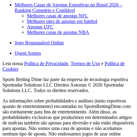
Melhores Casas de Apostas Esportivas no Brasil 2026 –
Ranking Completo e Confiável
Melhores casas de apostas NFL
Melhores sites de apostas em futebol
Apostas UFC
Melhores casas de apostas NBA
Jogo Responsável Online
Quem Somos
Leia nossa
Política de Privacidade
,
Termos de Uso
e
Política de
Cookies
Sports Betting Dime faz parte da empresa de tecnologia esportiva
Sportradar Solutions LLC Direitos Autorais © 2026 Sportradar
Solutions LLC. Todos os direitos reservados.
As informações sobre probabilidades e análises (tanto esportivas
quanto de entretenimento) encontradas no SportsBettingDime.com
são estritamente para fins de entretenimento. Além disso, as
probabilidades exclusivas que produzimos em determinados artigos
de notícias também são apenas para diversão e não estão disponíveis
para apostas. Não somos uma casa de apostas e não aceitamos
nenhum tipo de aposta. Não endossamos jogos de azar online