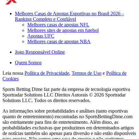
Melhores Casas de Apostas Esportivas no Brasil 2026 –
Ranking Completo e Confiável
Melhores casas de apostas NFL
Melhores sites de apostas em futebol
Apostas UFC
Melhores casas de apostas NBA
Jogo Responsável Online
Quem Somos
Leia nossa
Política de Privacidade
,
Termos de Uso
e
Política de
Cookies
Sports Betting Dime faz parte da empresa de tecnologia esportiva
Sportradar Solutions LLC Direitos Autorais © 2026 Sportradar
Solutions LLC. Todos os direitos reservados.
As informações sobre probabilidades e análises (tanto esportivas
quanto de entretenimento) encontradas no SportsBettingDime.com
são estritamente para fins de entretenimento. Além disso, as
probabilidades exclusivas que produzimos em determinados artigos
de notícias também são apenas para diversão e não estão disponíveis
para apostas. Não somos uma casa de apostas e não aceitamos