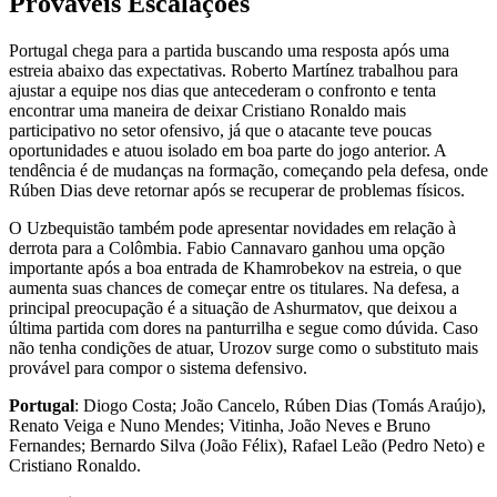
Prováveis Escalações
Portugal chega para a partida buscando uma resposta após uma
estreia abaixo das expectativas. Roberto Martínez trabalhou para
ajustar a equipe nos dias que antecederam o confronto e tenta
encontrar uma maneira de deixar Cristiano Ronaldo mais
participativo no setor ofensivo, já que o atacante teve poucas
oportunidades e atuou isolado em boa parte do jogo anterior. A
tendência é de mudanças na formação, começando pela defesa, onde
Rúben Dias deve retornar após se recuperar de problemas físicos.
O Uzbequistão também pode apresentar novidades em relação à
derrota para a Colômbia. Fabio Cannavaro ganhou uma opção
importante após a boa entrada de Khamrobekov na estreia, o que
aumenta suas chances de começar entre os titulares. Na defesa, a
principal preocupação é a situação de Ashurmatov, que deixou a
última partida com dores na panturrilha e segue como dúvida. Caso
não tenha condições de atuar, Urozov surge como o substituto mais
provável para compor o sistema defensivo.
Portugal
: Diogo Costa; João Cancelo, Rúben Dias (Tomás Araújo),
Renato Veiga e Nuno Mendes; Vitinha, João Neves e Bruno
Fernandes; Bernardo Silva (João Félix), Rafael Leão (Pedro Neto) e
Cristiano Ronaldo.