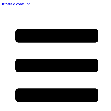
Ir para o conteúdo