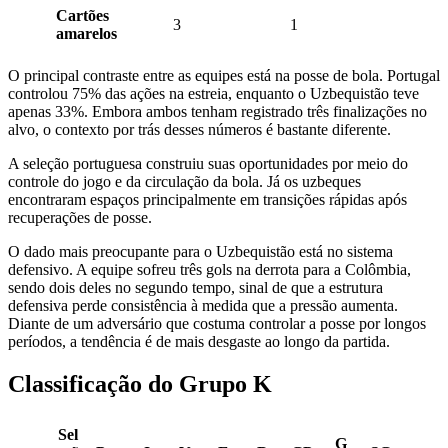
Cartões
3
1
amarelos
O principal contraste entre as equipes está na posse de bola. Portugal
controlou 75% das ações na estreia, enquanto o Uzbequistão teve
apenas 33%. Embora ambos tenham registrado três finalizações no
alvo, o contexto por trás desses números é bastante diferente.
A seleção portuguesa construiu suas oportunidades por meio do
controle do jogo e da circulação da bola. Já os uzbeques
encontraram espaços principalmente em transições rápidas após
recuperações de posse.
O dado mais preocupante para o Uzbequistão está no sistema
defensivo. A equipe sofreu três gols na derrota para a Colômbia,
sendo dois deles no segundo tempo, sinal de que a estrutura
defensiva perde consistência à medida que a pressão aumenta.
Diante de um adversário que costuma controlar a posse por longos
períodos, a tendência é de mais desgaste ao longo da partida.
Classificação do Grupo K
Sel
G