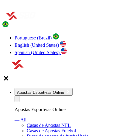
Portuguese (Brazil)
English (United States)
Spanish (United States)
Apostas Esportivas Online
Apostas Esportivas Online
— All
Casas de Apostas NFL
Casas de Apostas Futebol