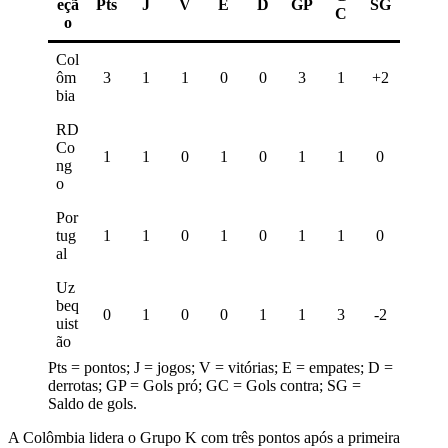
eçã
Pts
J
V
E
D
GP
SG
C
o
Col
ôm
3
1
1
0
0
3
1
+2
bia
RD
Co
1
1
0
1
0
1
1
0
ng
o
Por
tug
1
1
0
1
0
1
1
0
al
Uz
beq
0
1
0
0
1
1
3
-2
uist
ão
Pts = pontos; J = jogos; V = vitórias; E = empates; D =
derrotas; GP = Gols pró; GC = Gols contra; SG =
Saldo de gols.
A Colômbia lidera o Grupo K com três pontos após a primeira