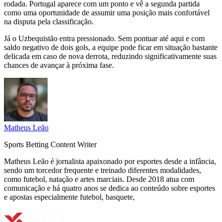
rodada. Portugal aparece com um ponto e vê a segunda partida
como uma oportunidade de assumir uma posição mais confortável
na disputa pela classificação.
Já o Uzbequistão entra pressionado. Sem pontuar até aqui e com
saldo negativo de dois gols, a equipe pode ficar em situação bastante
delicada em caso de nova derrota, reduzindo significativamente suas
chances de avançar à próxima fase.
Matheus Leão
Sports Betting Content Writer
Matheus Leão é jornalista apaixonado por esportes desde a infância,
sendo um torcedor frequente e treinado diferentes modalidades,
como futebol, natação e artes marciais. Desde 2018 atua com
comunicação e há quatro anos se dedica ao conteúdo sobre esportes
e apostas especialmente futebol, basquete,