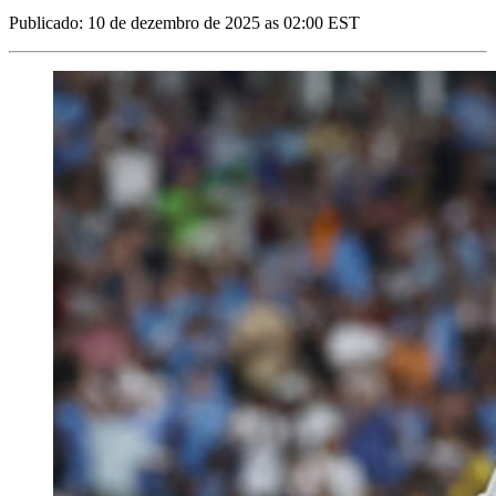
Publicado:
10 de dezembro de 2025 as 02:00 EST