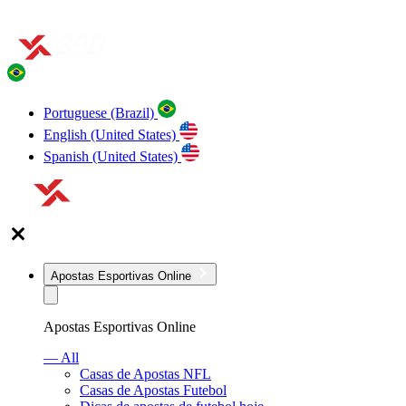
Portuguese (Brazil)
English (United States)
Spanish (United States)
Apostas Esportivas Online
Apostas Esportivas Online
— All
Casas de Apostas NFL
Casas de Apostas Futebol