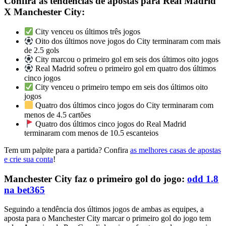
Confira as tendências de apostas para Real Madrid
X Manchester City:
City venceu os últimos três jogos
Oito dos últimos nove jogos do City terminaram com mais
de 2.5 gols
City marcou o primeiro gol em seis dos últimos oito jogos
Real Madrid sofreu o primeiro gol em quatro dos últimos
cinco jogos
City venceu o primeiro tempo em seis dos últimos oito
jogos
Quatro dos últimos cinco jogos do City terminaram com
menos de 4.5 cartões
Quatro dos últimos cinco jogos do Real Madrid
terminaram com menos de 10.5 escanteios
Tem um palpite para a partida? Confira
as melhores casas de apostas
e crie sua conta
!
Manchester City faz o primeiro gol do jogo:
odd 1.8
na bet365
Seguindo a tendência dos últimos jogos de ambas as equipes, a
aposta para o Manchester City marcar o primeiro gol do jogo tem