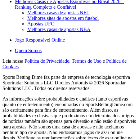
Melhores Casas de Apostas Esportivas no Brasil 2026 –
Ranking Completo e Confiável
Melhores casas de apostas NFL
Melhores sites de apostas em futebol
Apostas UFC
Melhores casas de apostas NBA
Jogo Responsável Online
Quem Somos
Leia nossa
Política de Privacidade
,
Termos de Uso
e
Política de
Cookies
Sports Betting Dime faz parte da empresa de tecnologia esportiva
Sportradar Solutions LLC Direitos Autorais © 2026 Sportradar
Solutions LLC. Todos os direitos reservados.
As informações sobre probabilidades e análises (tanto esportivas
quanto de entretenimento) encontradas no SportsBettingDime.com
são estritamente para fins de entretenimento. Além disso, as
probabilidades exclusivas que produzimos em determinados artigos
de notícias também são apenas para diversão e não estão disponíveis
para apostas. Não somos uma casa de apostas e não aceitamos
nenhum tipo de aposta. Não endossamos jogos de azar online
ilegais. Verifique as regulamentações sobre jogos de azar online na