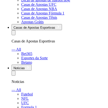
Dicas de apostas de futebol hoje
Casas de Apostas UFC
Casas de Apostas NBA
Casas de Apostas Fórmula 1
Casas de Apostas Tênis
Apostas Grátis
Casas de Apostas Esportivas
Casas de Apostas Esportivas
— All
Bet365
Esportes da Sorte
Betano
Noticias
Noticias
— All
Futebol
NFL
UFC
Formula 1