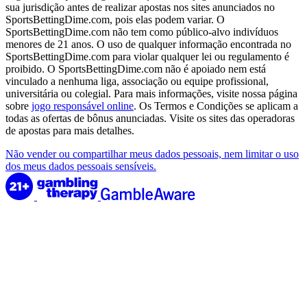
sua jurisdição antes de realizar apostas nos sites anunciados no
SportsBettingDime.com, pois elas podem variar. O
SportsBettingDime.com não tem como público-alvo indivíduos
menores de 21 anos. O uso de qualquer informação encontrada no
SportsBettingDime.com para violar qualquer lei ou regulamento é
proibido. O SportsBettingDime.com não é apoiado nem está
vinculado a nenhuma liga, associação ou equipe profissional,
universitária ou colegial. Para mais informações, visite nossa página
sobre
jogo responsável online
. Os Termos e Condições se aplicam a
todas as ofertas de bônus anunciadas. Visite os sites das operadoras
de apostas para mais detalhes.
Não vender ou compartilhar meus dados pessoais, nem limitar o uso
dos meus dados pessoais sensíveis.