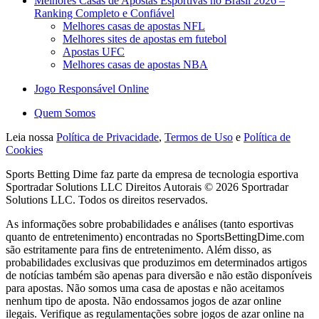
Melhores Casas de Apostas Esportivas no Brasil 2026 –
Ranking Completo e Confiável
Melhores casas de apostas NFL
Melhores sites de apostas em futebol
Apostas UFC
Melhores casas de apostas NBA
Jogo Responsável Online
Quem Somos
Leia nossa
Política de Privacidade
,
Termos de Uso
e
Política de
Cookies
Sports Betting Dime faz parte da empresa de tecnologia esportiva
Sportradar Solutions LLC Direitos Autorais © 2026 Sportradar
Solutions LLC. Todos os direitos reservados.
As informações sobre probabilidades e análises (tanto esportivas
quanto de entretenimento) encontradas no SportsBettingDime.com
são estritamente para fins de entretenimento. Além disso, as
probabilidades exclusivas que produzimos em determinados artigos
de notícias também são apenas para diversão e não estão disponíveis
para apostas. Não somos uma casa de apostas e não aceitamos
nenhum tipo de aposta. Não endossamos jogos de azar online
ilegais. Verifique as regulamentações sobre jogos de azar online na