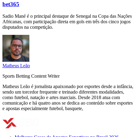
bet365
Sadio Mané é o principal destaque de Senegal na Copa das Nações
Africanas, com participação direta em gols em três dos cinco jogos
disputados na competição.
Matheus Leão
Sports Betting Content Writer
Matheus Leão é jornalista apaixonado por esportes desde a infância,
sendo um torcedor frequente e treinado diferentes modalidades,
como futebol, natação e artes marciais. Desde 2018 atua com
comunicação e há quatro anos se dedica ao conteúdo sobre esportes
e apostas especialmente futebol, basquete,