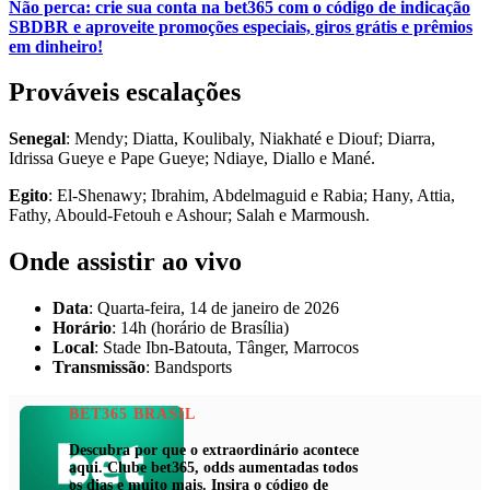
Não perca: crie sua conta na bet365 com o código de indicação
SBDBR e aproveite promoções especiais, giros grátis e prêmios
em dinheiro!
Prováveis escalações
Senegal
: Mendy; Diatta, Koulibaly, Niakhaté e Diouf; Diarra,
Idrissa Gueye e Pape Gueye; Ndiaye, Diallo e Mané.
Egito
: El-Shenawy; Ibrahim, Abdelmaguid e Rabia; Hany, Attia,
Fathy, Abould-Fetouh e Ashour; Salah e Marmoush.
Onde assistir ao vivo
Data
: Quarta-feira, 14 de janeiro de 2026
Horário
: 14h (horário de Brasília)
Local
: Stade Ibn-Batouta, Tânger, Marrocos
Transmissão
: Bandsports
BET365 BRASIL
Descubra por que o extraordinário acontece
aqui. Clube bet365, odds aumentadas todos
os dias e muito mais. Insira o código de