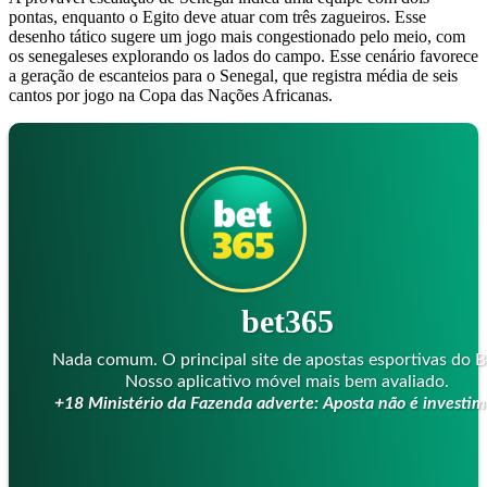
pontas, enquanto o Egito deve atuar com três zagueiros. Esse
desenho tático sugere um jogo mais congestionado pelo meio, com
os senegaleses explorando os lados do campo. Esse cenário favorece
a geração de escanteios para o Senegal, que registra média de seis
cantos por jogo na Copa das Nações Africanas.
bet365
Nada comum. O principal site de apostas esportivas do Br
Nosso aplicativo móvel mais bem avaliado.
+18 Ministério da Fazenda adverte: Aposta não é investi