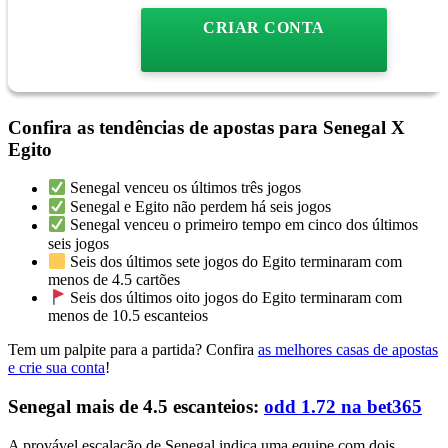
CRIAR CONTA
Confira as tendências de apostas para Senegal X
Egito
Senegal venceu os últimos três jogos
Senegal e Egito não perdem há seis jogos
Senegal venceu o primeiro tempo em cinco dos últimos
seis jogos
Seis dos últimos sete jogos do Egito terminaram com
menos de 4.5 cartões
Seis dos últimos oito jogos do Egito terminaram com
menos de 10.5 escanteios
Tem um palpite para a partida? Confira
as melhores casas de apostas
e crie sua conta
!
Senegal mais de 4.5 escanteios:
odd 1.72 na bet365
A provável escalação de Senegal indica uma equipe com dois