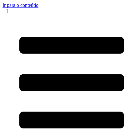
Ir para o conteúdo