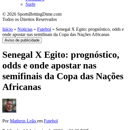
Surfe
© 2026 SportsBettingDime.com
Todos os Direitos Reservados
Início
»
Noticias
»
Futebol
»
Senegal X Egito: prognóstico, odds e
onde apostar nas semifinais da Copa das Nações Africanas
Aviso de publicidade
Senegal X Egito: prognóstico,
odds e onde apostar nas
semifinais da Copa das Nações
Africanas
Por
Matheus Leão
em
Futebol