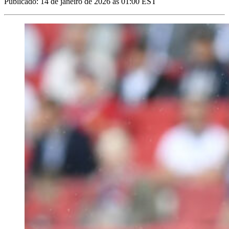
Publicado:
14 de janeiro de 2026 as 01:00 EST