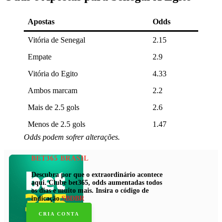
Apostas
Odds
Vitória de Senegal
2.15
Empate
2.9
Vitória do Egito
4.33
Ambos marcam
2.2
Mais de 2.5 gols
2.6
Menos de 2.5 gols
1.47
Odds podem sofrer alterações.
BET365 BRASIL
Descubra por que o extraordinário acontece
aqui. Clube bet365, odds aumentadas todos
os dias e muito mais. Insira o código de
indicação
SBDBR
CRIA CONTA