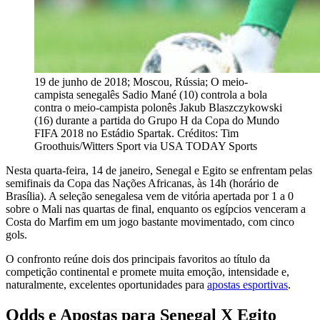
19 de junho de 2018; Moscou, Rússia; O meio-
campista senegalês Sadio Mané (10) controla a bola
contra o meio-campista polonês Jakub Blaszczykowski
(16) durante a partida do Grupo H da Copa do Mundo
FIFA 2018 no Estádio Spartak. Créditos: Tim
Groothuis/Witters Sport via USA TODAY Sports
Nesta quarta-feira, 14 de janeiro, Senegal e Egito se enfrentam pelas
semifinais da Copa das Nações Africanas, às 14h (horário de
Brasília). A seleção senegalesa vem de vitória apertada por 1 a 0
sobre o Mali nas quartas de final, enquanto os egípcios venceram a
Costa do Marfim em um jogo bastante movimentado, com cinco
gols.
O confronto reúne dois dos principais favoritos ao título da
competição continental e promete muita emoção, intensidade e,
naturalmente, excelentes oportunidades para
apostas esportivas
.
Odds e Apostas para Senegal X Egito