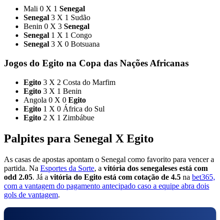
Mali 0 X 1
Senegal
Senegal
3 X 1 Sudão
Benin 0 X 3
Senegal
Senegal
1 X 1 Congo
Senegal
3 X 0 Botsuana
Jogos do Egito na Copa das Nações Africanas
Egito
3 X 2 Costa do Marfim
Egito
3 X 1 Benin
Angola 0 X 0
Egito
Egito
1 X 0 África do Sul
Egito
2 X 1 Zimbábue
Palpites para Senegal X Egito
As casas de apostas apontam o Senegal como favorito para vencer a
partida. Na
Esportes da Sorte
, a
vitória dos senegaleses está com
odd 2.05
. Já a
vitória do Egito está com cotação de 4.5
na
bet365,
com a vantagem do pagamento antecipado caso a equipe abra dois
gols de vantagem
.