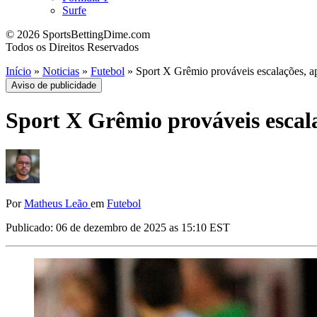
Surfe
© 2026 SportsBettingDime.com
Todos os Direitos Reservados
Início
»
Noticias
»
Futebol
»
Sport X Grêmio prováveis escalações, ap
Aviso de publicidade
Sport X Grêmio prováveis escala
Por
Matheus Leão
em
Futebol
Publicado:
06 de dezembro de 2025 as 15:10 EST