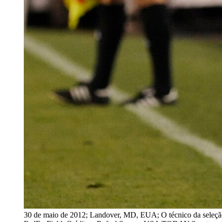
30 de maio de 2012; Landover, MD, EUA; O técnico da seleção