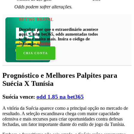
Odds podem sofrer alterações.
BET365 BRASIL
Descubra por que o extraordinário acontece
aqui. Clube bet365, odds aumentadas todos
os dias e muito mais. Insira o código de
indicação
SBDBR
CRIA CONTA
Prognóstico e Melhores Palpites para
Suécia X Tunísia
Suécia vence:
odd 1.85 na bet365
A vitória da Suécia aparece como a principal opção no mercado de
resultado. A seleção escandinava chega com maior capacidade
ofensiva e mais recursos para criar oportunidades contra defesas
fechadas, um fator importante diante do estilo de jogo da Tunísia.