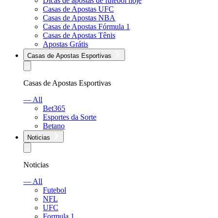
Dicas de apostas de futebol hoje
Casas de Apostas UFC
Casas de Apostas NBA
Casas de Apostas Fórmula 1
Casas de Apostas Tênis
Apostas Grátis
Casas de Apostas Esportivas
Casas de Apostas Esportivas
— All
Bet365
Esportes da Sorte
Betano
Noticias
Noticias
— All
Futebol
NFL
UFC
Formula 1