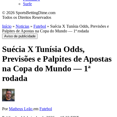
Surfe
© 2026 SportsBettingDime.com
Todos os Direitos Reservados
Início
»
Noticias
»
Futebol
»
Suécia X Tunísia Odds, Previsões e
Palpites de Apostas na Copa do Mundo — 1ª rodada
Aviso de publicidade
Suécia X Tunísia Odds,
Previsões e Palpites de Apostas
na Copa do Mundo — 1ª
rodada
Por
Matheus Leão
em
Futebol