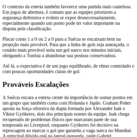
O contexto da estreia também favorece uma partida mais cautelosa.
Em jogos de abertura, é comum que as equipes priorizem a
segurança defensiva e evitem se expor desnecessariamente,
especialmente quando um ponto pode ter valor importante na
disputa pela classificação.
Placar como 1 a 0 ou 2 a 0 para a Suécia se encaixam bem na
projeção mais provável. Para que a linha de gols seja ameaçada, o
cenário mais provável seria um gol sueco nos minutos iniciais,
obrigando a Tunísia a abandonar sua postura conservadora.
Até lá, a expectativa é de um jogo equilibrado, de ritmo controlado e
com poucas oportunidades claras de gol.
Prováveis Escalações
A Suécia encara a estreia ciente da importância de somar pontos em
um grupo que também conta com Holanda e Japão. Graham Potter
aposta na força ofensiva da dupla formada por Alexander Isak e
Viktor Gyökeres, dois dos principais nomes da equipe. Isak chega
recuperado de problemas físicos que marcaram parte de sua
temporada no Liverpool, enquanto Gyökeres foi decisivo na
repescagem ao marcar o gol que garantiu a vaga sueca no Mundial.
A principal dúvida está na lateral esquerda, onde Gabriel