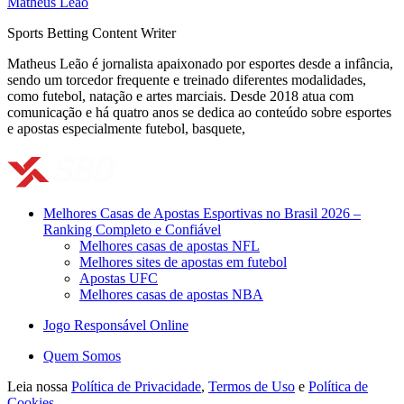
Matheus Leão
Sports Betting Content Writer
Matheus Leão é jornalista apaixonado por esportes desde a infância,
sendo um torcedor frequente e treinado diferentes modalidades,
como futebol, natação e artes marciais. Desde 2018 atua com
comunicação e há quatro anos se dedica ao conteúdo sobre esportes
e apostas especialmente futebol, basquete,
Melhores Casas de Apostas Esportivas no Brasil 2026 –
Ranking Completo e Confiável
Melhores casas de apostas NFL
Melhores sites de apostas em futebol
Apostas UFC
Melhores casas de apostas NBA
Jogo Responsável Online
Quem Somos
Leia nossa
Política de Privacidade
,
Termos de Uso
e
Política de
Cookies