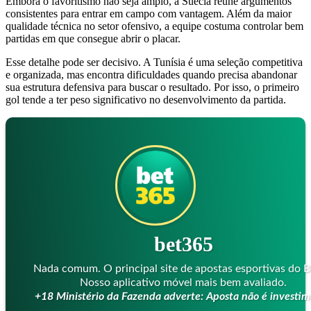
Embora o favoritismo não seja amplo, a Suécia reúne argumentos
consistentes para entrar em campo com vantagem. Além da maior
qualidade técnica no setor ofensivo, a equipe costuma controlar bem
partidas em que consegue abrir o placar.
Esse detalhe pode ser decisivo. A Tunísia é uma seleção competitiva
e organizada, mas encontra dificuldades quando precisa abandonar
sua estrutura defensiva para buscar o resultado. Por isso, o primeiro
gol tende a ter peso significativo no desenvolvimento da partida.
bet365
Nada comum. O principal site de apostas esportivas do Br
Nosso aplicativo móvel mais bem avaliado.
+18 Ministério da Fazenda adverte: Aposta não é investi