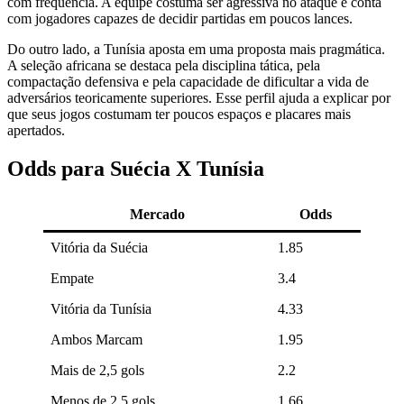
com frequência. A equipe costuma ser agressiva no ataque e conta
com jogadores capazes de decidir partidas em poucos lances.
Do outro lado, a Tunísia aposta em uma proposta mais pragmática.
A seleção africana se destaca pela disciplina tática, pela
compactação defensiva e pela capacidade de dificultar a vida de
adversários teoricamente superiores. Esse perfil ajuda a explicar por
que seus jogos costumam ter poucos espaços e placares mais
apertados.
Odds para Suécia X Tunísia
Mercado
Odds
Vitória da Suécia
1.85
Empate
3.4
Vitória da Tunísia
4.33
Ambos Marcam
1.95
Mais de 2,5 gols
2.2
Menos de 2,5 gols
1.66