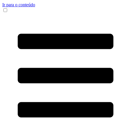
Ir para o conteúdo