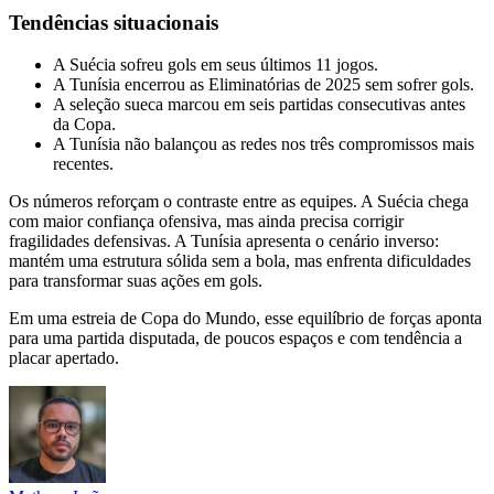
Tendências situacionais
A Suécia sofreu gols em seus últimos 11 jogos.
A Tunísia encerrou as Eliminatórias de 2025 sem sofrer gols.
A seleção sueca marcou em seis partidas consecutivas antes
da Copa.
A Tunísia não balançou as redes nos três compromissos mais
recentes.
Os números reforçam o contraste entre as equipes. A Suécia chega
com maior confiança ofensiva, mas ainda precisa corrigir
fragilidades defensivas. A Tunísia apresenta o cenário inverso:
mantém uma estrutura sólida sem a bola, mas enfrenta dificuldades
para transformar suas ações em gols.
Em uma estreia de Copa do Mundo, esse equilíbrio de forças aponta
para uma partida disputada, de poucos espaços e com tendência a
placar apertado.